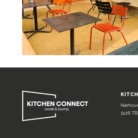
KITC
Nerhov
5126 TB