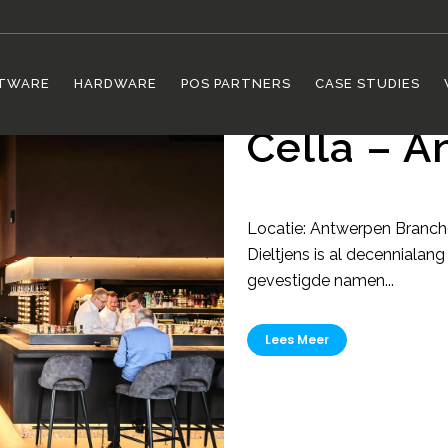
TWARE
HARDWARE
POS PARTNERS
CASE STUDIES
Cella – 
Locatie: Antwerpen Branc
Dieltjens is al decenniala
gevestigde namen...
Lees Meer