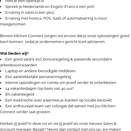
Heb je een rijbewijs B
Spreek je Nederlands en Engels (Frans is een pré)
Ervaring in sales is een plus
Ervaring met horeca, POS, SaaS of automatisering is mooi
meegenomen
Binnen Kitchen Connect zorgen we ervoor dat je onze oplossingen goed
leert kennen, zodat je ondernemers gericht kunt adviseren.
Wat bieden wij?
Een goed salaris incl. bonusregeling & passende secundaire
arbeidsvoorwaarden
Laptop en andere benodigde middelen
Een aantrekkelijke pensioenregeling
Interne opleidingen en ruimte om jezelf verder te ontwikkelen
24 vakantiedagen (op basis van 40 uur)
8% vakantiegeld
Een elektrische auto waarmee je klanten op locatie bezoekt
Een enthousiast team van collega’s dat samen met jou Kitchen-
Connect verder laat groeien
Herken jij jezelf in deze rol en zie jij jezelf als onze nieuwe Sales &
Account manager België? Neem dan contact met ons op, we maken